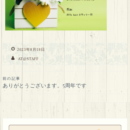
2023年8月18日
AT@STAFF
投
前の記事
ありがとうございます。5周年です
稿
ナ
ビ
ゲ
ー
シ