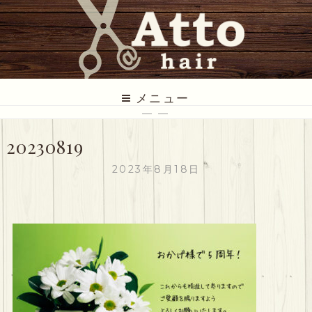
コ
ン
テ
ン
ツ
ATTO HAIR
低価格だけど丁寧な美容室
に
メニュー
ス
— —
キ
20230819
ッ
プ
2023年8月18日