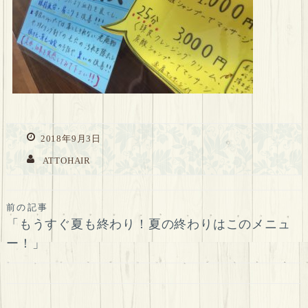
2018年9月3日
ATTOHAIR
投
前の記事
「もうすぐ夏も終わり！夏の終わりはこのメニュ
稿
ー！」
ナ
ビ
ゲ
ー