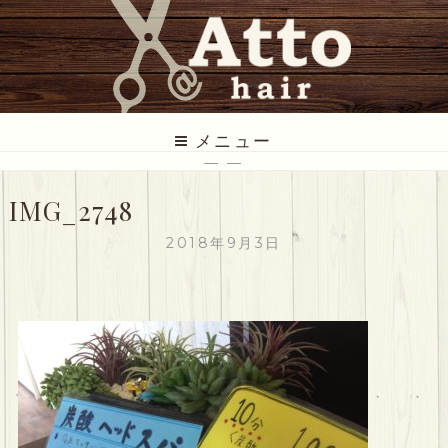
コ
ン
テ
ン
ツ
ATTO HAIR
低価格だけど丁寧な美容室
に
メニュー
ス
— —
キ
IMG_2748
ッ
プ
2018年9月3日