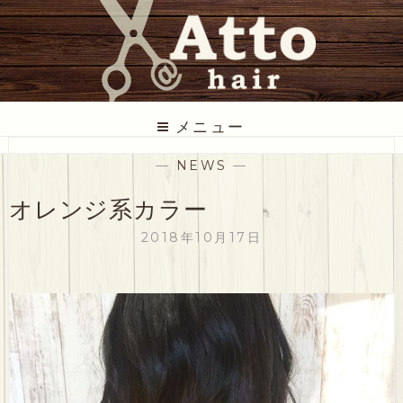
コ
ン
テ
ン
ツ
ATTO HAIR
低価格だけど丁寧な美容室
に
メニュー
ス
—
NEWS
—
キ
ッ
オレンジ系カラー
プ
2018年10月17日