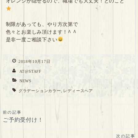
オレンジが隠せるので、職場でも大丈夫！とのこと
制限があっても、やり方次第で
色々とお楽しみ頂けます！^ ^
是非一度ご相談下さい
2018年10月17日
AT@STAFF
NEWS
グラデーションカラー
,
レディースヘア
投
前の記事
ご予約受付け！
稿
ナ
次の記事