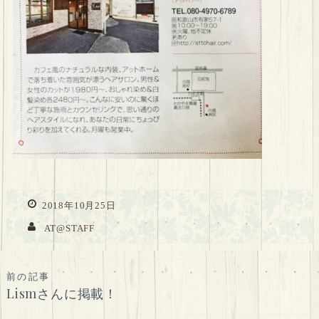
2018年10月25日
AT@STAFF
投
前の記事
Lismさんに掲載！
稿
ナ