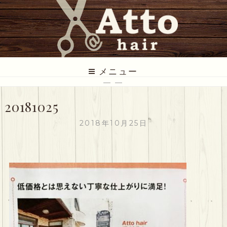
コ
ン
テ
ン
ツ
ATTO HAIR
低価格だけど丁寧な美容室
に
メニュー
ス
— —
キ
20181025
ッ
プ
2018年10月25日