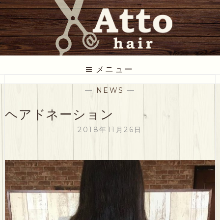
コ
ン
テ
ン
ツ
ATTO HAIR
低価格だけど丁寧な美容室
に
メニュー
ス
—
NEWS
—
キ
ッ
ヘアドネーション
プ
2018年11月26日