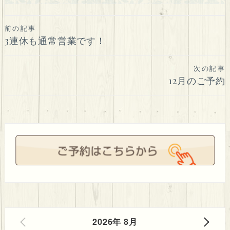
投
前の記事
3連休も通常営業です！
稿
ナ
次の記事
ビ
12月のご予約
ゲ
ー
シ
ョ
ン
2026年 8月
PREV
NEXT