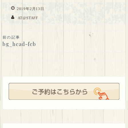
2019年2月13日
AT@STAFF
投
前の記事
bg_head-feb
稿
ナ
ビ
ゲ
ー
シ
ョ
ン