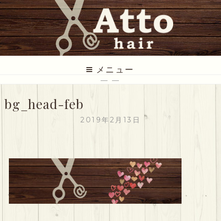
コ
ン
テ
ン
ツ
ATTO HAIR
低価格だけど丁寧な美容室
に
メニュー
ス
— —
キ
bg_head-feb
ッ
プ
2019年2月13日