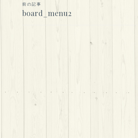
投
前の記事
board_menu2
稿
ナ
ビ
ゲ
ー
シ
ョ
ン