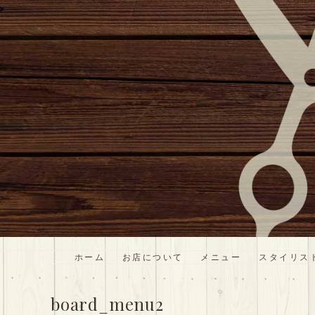
コ
ン
テ
ン
ツ
に
ス
キ
ッ
プ
ATTO HAIR
低価格だけど丁寧な美容室
ホーム
お店について
メニュー
スタイリス
board_menu2