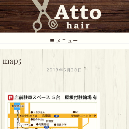
コ
ン
テ
ン
ツ
ATTO HAIR
低価格だけど丁寧な美容室
に
メニュー
ス
— —
キ
map5
ッ
プ
2019年5月28日