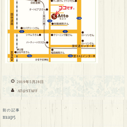
2019年5月28日
AT@STAFF
投
前の記事
map5
稿
ナ